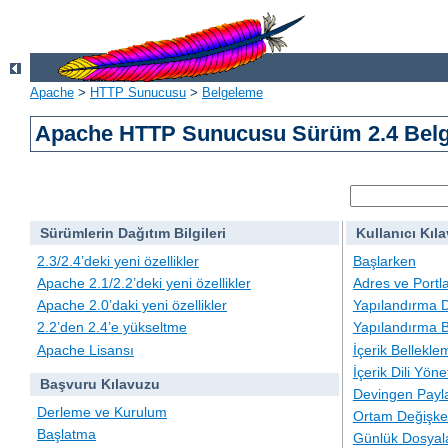
Apache
>
HTTP Sunucusu
>
Belgeleme
Apache HTTP Sunucusu Sürüm 2.4 Belg
Sürümlerin Dağıtım Bilgileri
Kullanıcı Kıl
2.3/2.4’deki yeni özellikler
Başlarken
Apache 2.1/2.2’deki yeni özellikler
Adres ve Portl
Apache 2.0’daki yeni özellikler
Yapılandırma D
2.2’den 2.4’e yükseltme
Yapılandırma B
Apache Lisansı
İçerik Bellekle
İçerik Dili Yöne
Başvuru Kılavuzu
Devingen Payla
Derleme ve Kurulum
Ortam Değişken
Başlatma
Günlük Dosyal