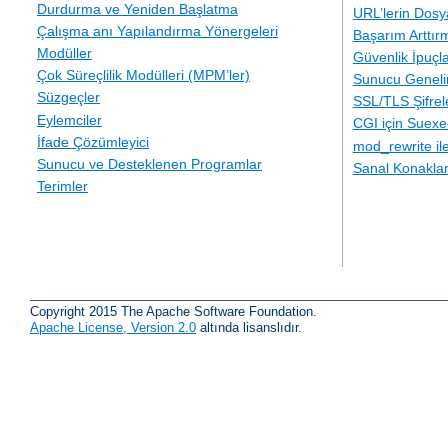
Durdurma ve Yeniden Başlatma
URL’lerin Dosy
Çalışma anı Yapılandırma Yönergeleri
Başarım Arttır
Modüller
Güvenlik İpuçla
Çok Süreçlilik Modülleri (MPM’ler)
Sunucu Geneli
Süzgeçler
SSL/TLS Şifre
Eylemciler
CGI için Suexe
İfade Çözümleyici
mod_rewrite i
Sunucu ve Desteklenen Programlar
Sanal Konakla
Terimler
Copyright 2015 The Apache Software Foundation.
Apache License, Version 2.0
altında lisanslıdır.